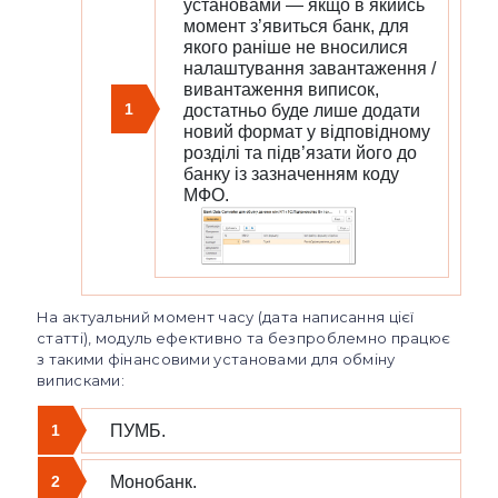
установами — якщо в якийсь
момент з’явиться банк, для
якого раніше не вносилися
налаштування завантаження /
вивантаження виписок,
1
достатньо буде лише додати
новий формат у відповідному
розділі та підв’язати його до
банку із зазначенням коду
МФО.
На актуальний момент часу (дата написання цієї
статті), модуль ефективно та безпроблемно працює
з такими фінансовими установами для обміну
виписками:
1
ПУМБ.
2
Монобанк.