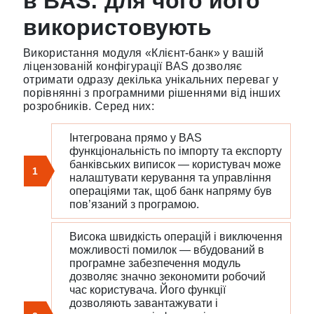
в BAS: для чого його
використовують
Використання модуля «Клієнт-банк» у вашій
ліцензованій конфігурації BAS дозволяє
отримати одразу декілька унікальних переваг у
порівнянні з програмними рішеннями від інших
розробників. Серед них:
Інтегрована прямо у BAS
функціональність по імпорту та експорту
банківських виписок — користувач може
1
налаштувати керування та управління
операціями так, щоб банк напряму був
пов’язаний з програмою.
Висока швидкість операцій і виключення
можливості помилок — вбудований в
програмне забезпечення модуль
дозволяє значно зекономити робочий
час користувача. Його функції
дозволяють завантажувати і