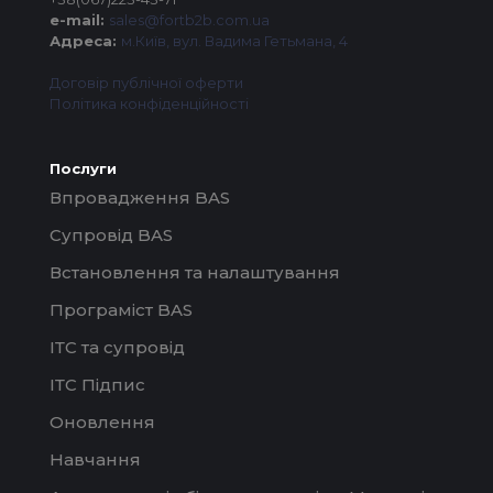
e-mail:
sales@fortb2b.com.ua
Адреса:
м.Київ, вул. Вадима Гетьмана, 4
Договір публічної оферти
Політика конфіденційності
Послуги
Впровадження BAS
Супровід BAS
Встановлення та налаштування
Програміст BAS
ІТС та супровід
ІТС Підпис
Оновлення
Навчання