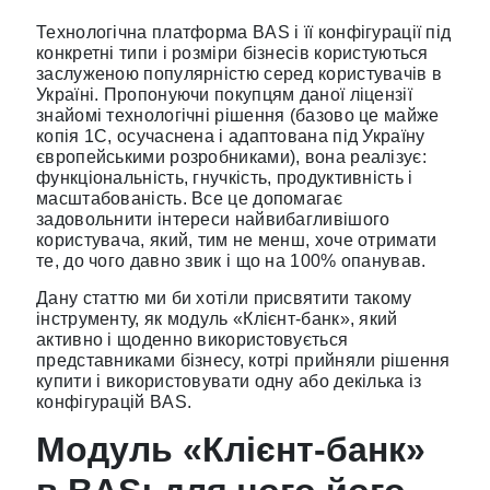
Технологічна платформа BAS і її конфігурації під
конкретні типи і розміри бізнесів користуються
заслуженою популярністю серед користувачів в
Україні. Пропонуючи покупцям даної ліцензії
знайомі технологічні рішення (базово це майже
копія 1С, осучаснена і адаптована під Україну
європейськими розробниками), вона реалізує:
функціональність, гнучкість, продуктивність і
масштабованість. Все це допомагає
задовольнити інтереси найвибагливішого
користувача, який, тим не менш, хоче отримати
те, до чого давно звик і що на 100% опанував.
Дану статтю ми би хотіли присвятити такому
інструменту, як модуль «Клієнт-банк», який
активно і щоденно використовується
представниками бізнесу, котрі прийняли рішення
купити і використовувати одну або декілька із
конфігурацій BAS.
Модуль «Клієнт-банк»