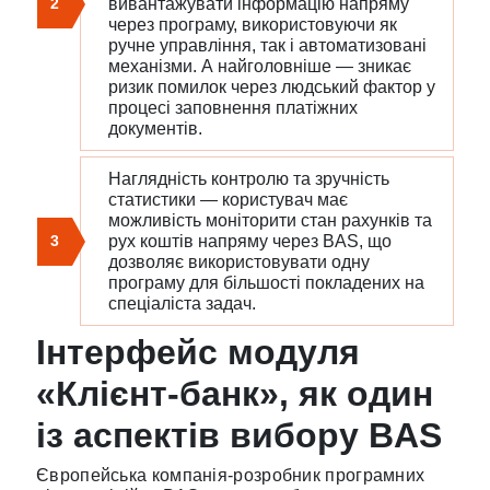
2
вивантажувати інформацію напряму
через програму, використовуючи як
ручне управління, так і автоматизовані
механізми. А найголовніше — зникає
ризик помилок через людський фактор у
процесі заповнення платіжних
документів.
Наглядність контролю та зручність
статистики — користувач має
можливість моніторити стан рахунків та
3
рух коштів напряму через BAS, що
дозволяє використовувати одну
програму для більшості покладених на
спеціаліста задач.
Інтерфейс модуля
«Клієнт-банк», як один
із аспектів вибору BAS
Європейська компанія-розробник програмних