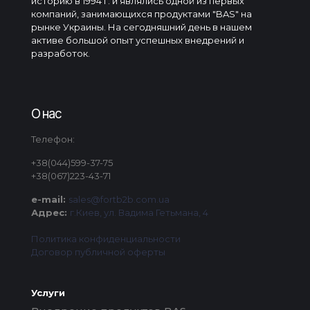
историю в 1994 г. и являлись одной из первых
компаний, занимающихся продуктами "BAS" на
рынке Украины. На сегодняшний день в нашем
активе большой опыт успешных внедрений и
разработок.
О нас
Телефон:
+38(044)599-37-75
+38(067)223-43-71
e-mail:
sales@fortb2b.com.ua
Адрес:
г.Киев, ул. Вадима Гетьмана, 4
Политика конфиденциальности
Договор публичной оферты
Услуги