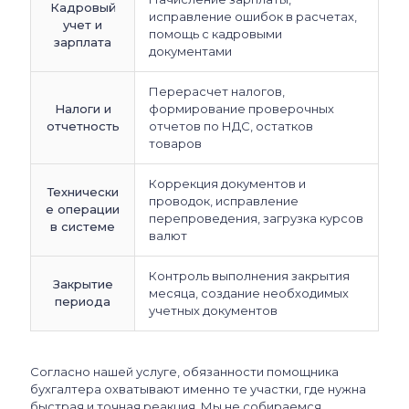
Кадровый
исправление ошибок в расчетах,
учет и
помощь с кадровыми
зарплата
документами
Перерасчет налогов,
Налоги и
формирование проверочных
отчетность
отчетов по НДС, остатков
товаров
Коррекция документов и
Технически
проводок, исправление
е операции
перепроведения, загрузка курсов
в системе
валют
Контроль выполнения закрытия
Закрытие
месяца, создание необходимых
периода
учетных документов
Согласно нашей услуге, обязанности помощника
бухгалтера охватывают именно те участки, где нужна
быстрая и точная реакция. Мы не собираемся