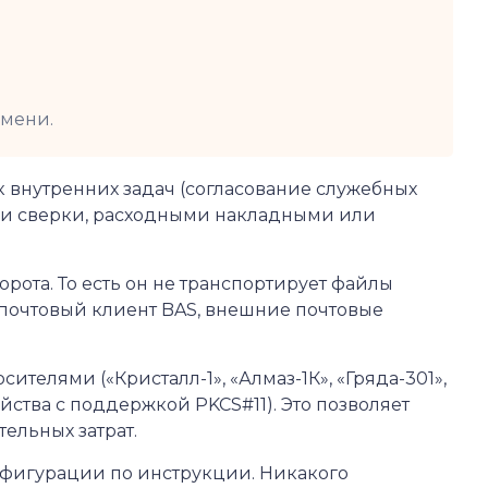
емени.
к внутренних задач (согласование служебных
тами сверки, расходными накладными или
рота. То есть он не транспортирует файлы
почтовый клиент BAS, внешние почтовые
носителями («Кристалл-1», «Алмаз-1К», «Гряда-301»,
ойства с поддержкой PKCS#11). Это позволяет
ельных затрат.
нфигурации по инструкции. Никакого