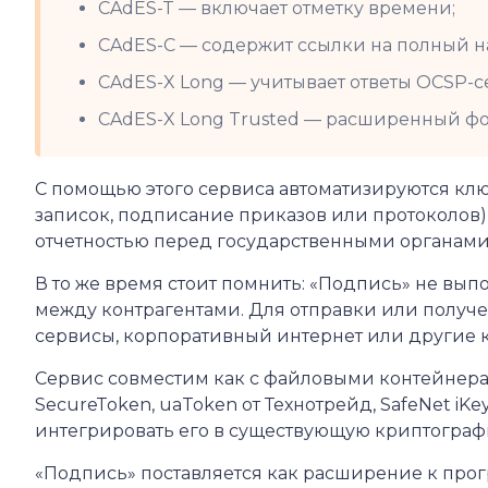
CAdES-T — включает отметку времени;
CAdES-C — содержит ссылки на полный н
CAdES-X Long — учитывает ответы OCSP-с
CAdES-X Long Trusted — расширенный фо
С помощью этого сервиса автоматизируются клю
записок, подписание приказов или протоколов),
отчетностью перед государственными органами
В то же время стоит помнить: «Подпись» не вып
между контрагентами. Для отправки или получ
сервисы, корпоративный интернет или другие 
Сервис совместим как с файловыми контейнерами (*.
SecureToken, uaToken от Технотрейд, SafeNet iKe
интегрировать его в существующую криптограф
«Подпись» поставляется как расширение к про