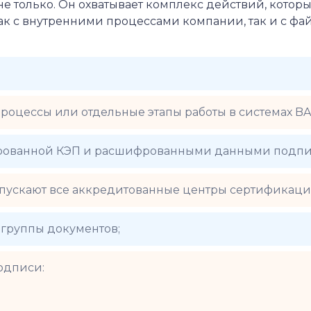
не только. Он охватывает комплекс действий, кот
ак с внутренними процессами компании, так и с фа
оцессы или отдельные этапы работы в системах BA
ированной КЭП и расшифрованными данными подпи
ыпускают все аккредитованные центры сертификаци
 группы документов;
одписи: