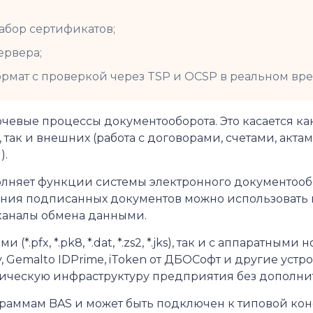
абор сертификатов;
ервера;
рмат с проверкой через TSP и OCSP в реальном вр
чевые процессы документооборота. Это касается ка
 так и внешних (работа с договорами, счетами, ак
).
олняет функции системы электронного документообо
ения подписанных документов можно использовать 
каналы обмена данными.
pfx, *.pk8, *.dat, *.zs2, *.jks), так и с аппаратными 
y, Gemalto IDPrime, iToken от ДБОСофт и другие устр
ическую инфраструктуру предприятия без дополнит
граммам BAS и может быть подключен к типовой ко