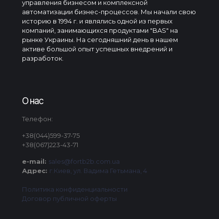
управления бизнесом и комплексной
автоматизации бизнес-процессов. Мы начали свою
историю в 1994 г. и являлись одной из первых
компаний, занимающихся продуктами "BAS" на
рынке Украины. На сегодняшний день в нашем
активе большой опыт успешных внедрений и
разработок.
О нас
Телефон:
+38(044)599-37-75
+38(067)223-43-71
e-mail:
sales@fortb2b.com.ua
Адрес:
г.Киев, ул. Вадима Гетьмана, 4
Политика конфиденциальности
Договор публичной оферты