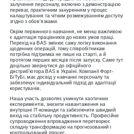
залучення персоналу, включно з демонстрацією
переваг, практичним зануренням у процес
налаштування та чітким розмежуванням доступу
згідно з обов’язками.
Окрім первинного навчання, не менш важливою
є адаптація працівників до нових умов праці.
Перехід на BAS змінює саму логіку виконання
щоденних операцій, тому співробітникам
потрібна підтримка не лише на старті, а й
протягом перших місяців після запуску. Саме тут
доцільно звернутися до офіційного
дистриб’ютора BAS в Україні. Компанії Форт-
БіТуБі, має досвід у навчанні персоналу та
забезпечує індивідуальний підхід до адаптації
користувачів.
Наша участь дозволяє уникнути хаотичних
експериментів, знизити навантаження на
внутрішні IT-команди та забезпечити швидкий
вихід на стабільну продуктивність. Професійне
супроводження впровадження перетворює
складну трансформацію на прогнозований і
контрольований процес.