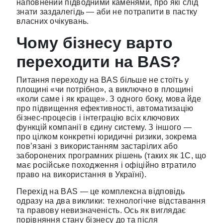
наповнений підводними каменями, про які слід
знати заздалегідь — аби не потрапити в пастку
власних очікувань.
Чому бізнесу варто
переходити на BAS?
Питання переходу на BAS більше не стоїть у
площині «чи потрібно», а виключно в площині
«коли саме і як краще». З одного боку, мова йде
про підвищення ефективності, автоматизацію
бізнес-процесів і інтеграцію всіх ключових
функцій компанії в єдину систему. З іншого —
про цілком конкретні юридичні ризики, зокрема
пов’язані з використанням застарілих або
заборонених програмних рішень (таких як 1С, що
має російське походження і офіційно втратило
право на використання в Україні).
Перехід на BAS — це комплексна відповідь
одразу на два виклики: технологічне відставання
та правову невизначеність. Ось як виглядає
порівняння стану бізнесу до та після