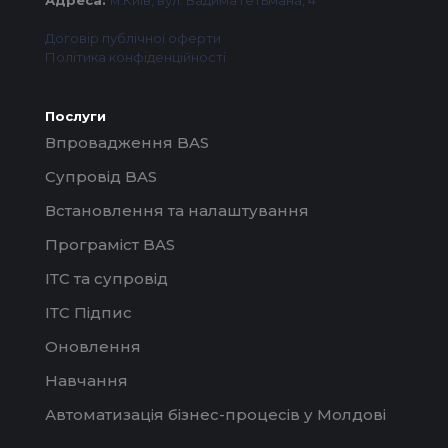
Адреса:
м.Київ, вул. Вадима Гетьмана, 4
Договір публічної оферти
Політика конфіденційності
Послуги
Впровадження BAS
Супровід BAS
Встановлення та налаштування
Програміст BAS
ІТС та супровід
ІТС Підпис
Оновлення
Навчання
Автоматизація бізнес-процесів у Молдові