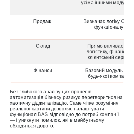
усіма іншими модулям
Продажі
Визначає логіку CRM-
функціоналу
Склад
Прямо впливає на
логістику, фінанси і
клієнтський сервіс
Фінанси
Базовий модуль для
будь-якої компанії
Без глибокого аналізу цих процесів
автоматизація бізнесу ризикує перетворитися на
хаотичну діджиталізацію. Саме чітке розуміння
реальної картини дозволяє налаштувати
функціонал BAS відповідно до потреб компанії
— і уникнути помилок, які в майбутньому
обходяться дорого.