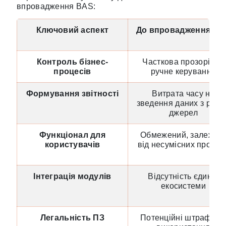
впровадження BAS:
Ключовий аспект
До впровадження BA
Контроль бізнес-
Часткова прозорість,
процесів
ручне керування
Формування звітності
Витрата часу на
зведення даних з різн
джерел
Функціонал для
Обмежений, залежит
користувачів
від несумісних програ
Інтеграція модулів
Відсутність єдиної
екосистеми
Легальність ПЗ
Потенційні штрафи з