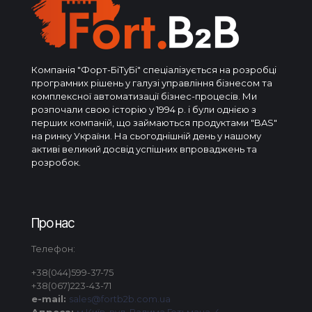
Компанія "Форт-БіТуБі" спеціалізується на розробці
програмних рішень у галузі управління бізнесом та
комплексної автоматизації бізнес-процесів. Ми
розпочали свою історію у 1994 р. і були однією з
перших компаній, що займаються продуктами "BAS"
на ринку України. На сьогоднішній день у нашому
активі великий досвід успішних впроваджень та
розробок.
Про нас
Телефон:
+38(044)599-37-75
+38(067)223-43-71
e-mail:
sales@fortb2b.com.ua