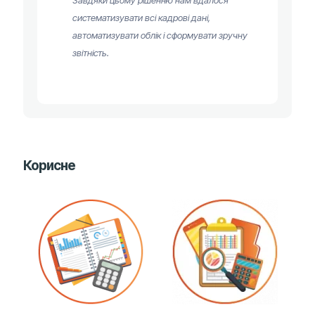
Завдяки цьому рішенню нам вдалося
систематизувати всі кадрові дані,
автоматизувати облік і сформувати зручну
звітність.
Корисне
02.