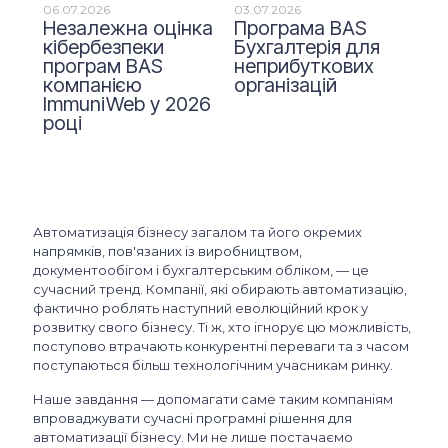
06.07.2026
03.07.2026
Пр
Незалежна оцінка
Програма BAS
та
тру
кібербезпеки
Бухгалтерія для
п
програм BAS
неприбуткових
не
компанією
організацій
те
и
ImmuniWeb у 2026
Im
році
Автоматизація бізнесу загалом та його окремих
напрямків, пов'язаних із виробництвом,
документообігом і бухгалтерським обліком, — це
сучасний тренд. Компанії, які обирають автоматизацію,
фактично роблять наступний еволюційний крок у
розвитку свого бізнесу. Ті ж, хто ігнорує цю можливість,
поступово втрачають конкурентні переваги та з часом
поступаються більш технологічним учасникам ринку.
Наше завдання — допомагати саме таким компаніям
впроваджувати сучасні програмні рішення для
автоматизації бізнесу. Ми не лише постачаємо