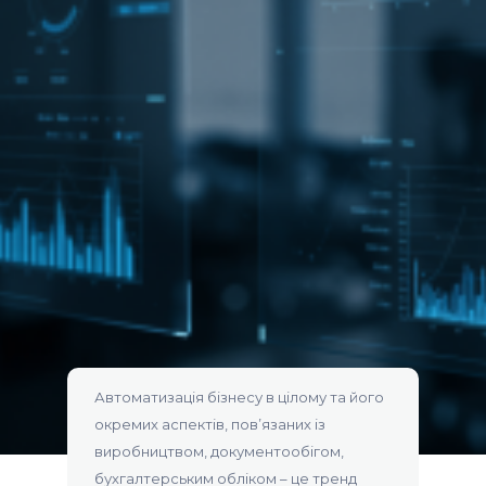
Автоматизація бізнесу в цілому та його
окремих аспектів, пов’язаних із
виробництвом, документообігом,
бухгалтерським обліком – це тренд