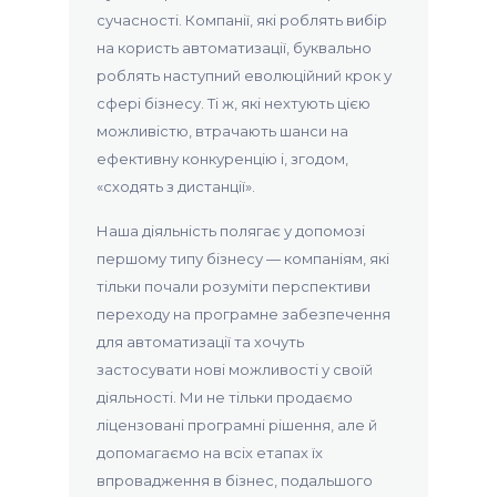
сучасності. Компанії, які роблять вибір
на користь автоматизації, буквально
роблять наступний еволюційний крок у
сфері бізнесу. Ті ж, які нехтують цією
можливістю, втрачають шанси на
ефективну конкуренцію і, згодом,
«сходять з дистанції».
Наша діяльність полягає у допомозі
першому типу бізнесу — компаніям, які
тільки почали розуміти перспективи
переходу на програмне забезпечення
для автоматизації та хочуть
застосувати нові можливості у своїй
діяльності. Ми не тільки продаємо
ліцензовані програмні рішення, але й
допомагаємо на всіх етапах їх
впровадження в бізнес, подальшого