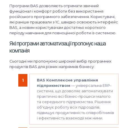
Програми BAS дозволяють отримати звичний
функціонал і комфорт роботи без використання
російського програмного забезпечення. Користувачі,
які раніше працювали з 1С, швидко освоюють інтерфейс
BAS, а новим користувачам достатньо короткого
періоду навчання для повноцінної роботи із системою.
Які програми автоматизації пропонує наша
компанія
Сьогодні ми пропонуємо широкий вибір програмних
продуктів BAS для різних напрямків бізнесу:
BAS Комплексне управління
підприємством
— універсальна ERP-
система, що дозволяє автоматизувати
практично всі бізнес-процеси малого
та середнього підприємства. Рішення
об'єднує роботу всіх підрозділів,
підвищує продуктивність співробітників
і ефективність взаємодії між ними.