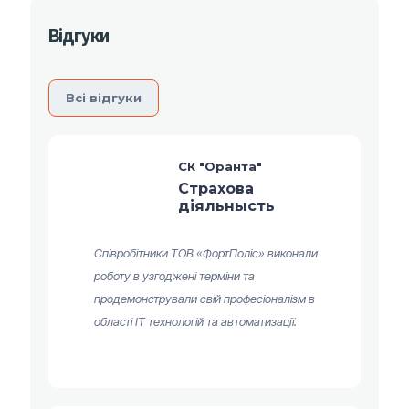
Відгуки
Вcі відгуки
СК "Оранта"
Страхова
діяльнысть
Співробітники ТОВ «ФортПоліс» виконали
роботу в узгоджені терміни та
продемонстрували свій професіоналізм в
області ІТ технологій та автоматизації.