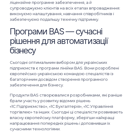
ліцензійне програмне забезпечення, а й
супроводжуємо клієнтів на всіх етапах впровадження:
виконуємо налаштування, навчання співробітників і
забезпечуємо подальшу технічну підтримку.
Програми BAS — сучасні
рішення для автоматизації
бізнесу
Сьогодні оптимальним вибором для українських
підприємств є програми лінійки BAS. Вони розроблені
європейсько-українською командою спеціалістів із
багаторічним досвідом створення програмного
забезпечення для бізнесу.
Продукти BAS створювалися розробниками, які раніше
брали участь у розвитку відомих рішень
«1С:Підприємство», «1С:Бухгалтерія», «1С:Управління
торгівлею» та інших. Сьогодні ці спеціалісти розвивають
власну європейську платформу, зберігши найкращі
напрацювання попередніх рішень і доповнивши їх
сучасними технологіями.