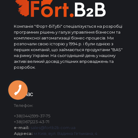
Компанія "Форт-БіТуБі" спеціалізується на розробці
програмних рішень у галузі управління бізнесом та
комплексної автоматизації бізнес-процесів. Ми
розпочали свою історію у 1994 р. і були однією з
перших компаній, що займаються продуктами "BAS"
на ринку України. На сьогоднішній день у нашому
активі великий досвід успішних впроваджень та
розробок.
Про нас
Телефон:
+38(044)599-37-75
+38(067)223-43-71
e-mail:
sales@fortb2b.com.ua
Адреса:
м.Київ, вул. Вадима Гетьмана, 4